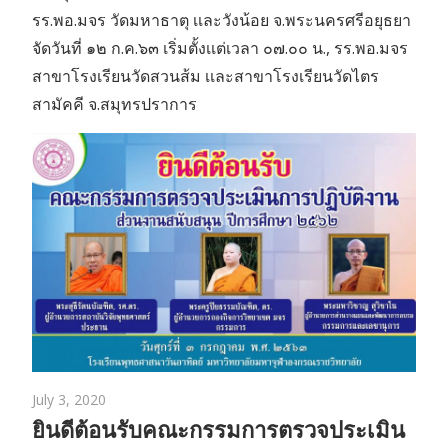
รร.พอ.มจร วัดมหาธาตุ เเละวังน้อย จ.พระนครศรีอยุธยา
จัดวันที่ ๑๒ ก.ค.๖๓ เริ่มตั้งเเต่เวลา ๐๗.๐๐ น., รร.พอ.มจร
สาขาโรงเรียนวัดสวนส้ม เเละสาขาโรงเรียนวัดไตร
สามัคคี จ.สมุทรปราการ
July 3, 2020
ยินดีต้อนรับคณะกรรมการตรวจประเมิน