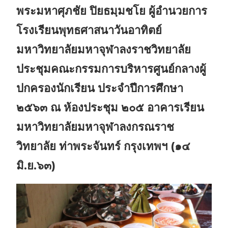
พระมหาศุภชัย ปิยธมฺมชโย ผู้อำนวยการ
โรงเรียนพุทธศาสนาวันอาทิตย์
มหาวิทยาลัยมหาจุฬาลงราชวิทยาลัย
ประชุมคณะกรรมการบริหารศูนย์กลางผู้
ปกครองนักเรียน ประจำปีการศึกษา
๒๕๖๓ ณ ห้องประชุม ๒๐๕ อาคารเรียน
มหาวิทยาลัยมหาจุฬาลงกรณราช
วิทยาลัย ท่าพระจันทร์ กรุงเทพฯ (๑๔
มิ.ย.๖๓)