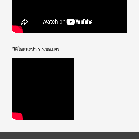
วิดีโอแนะนำ ร.ร.พอ.มจร