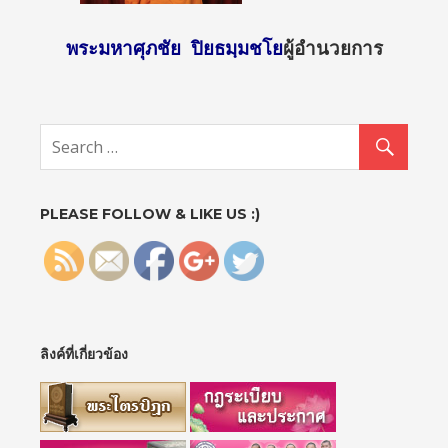
พระมหาศุภชัย ปิยธมฺมชโย
ผู้อำนวยการ
http://sun
day2.mcu.
ac.th/?
paged=3"
>
PLEASE FOLLOW & LIKE US :)
ลิงค์ที่เกี่ยวข้อง