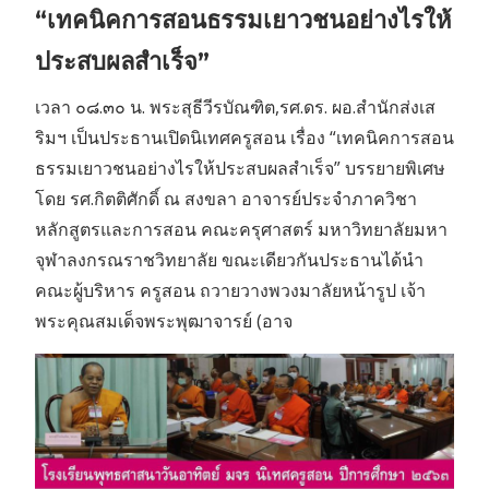
“เทคนิคการสอนธรรมเยาวชนอย่างไรให้
ประสบผลสำเร็จ”
เวลา ๐๘.๓๐ น. พระสุธีวีรบัณฑิต,รศ.ดร. ผอ.สำนักส่งเส
ริมฯ เป็นประธานเปิดนิเทศครูสอน เรื่อง “เทคนิคการสอน
ธรรมเยาวชนอย่างไรให้ประสบผลสำเร็จ” บรรยายพิเศษ
โดย รศ.กิตติศักดิ์ ณ สงขลา อาจารย์ประจำภาควิชา
หลักสูตรและการสอน คณะครุศาสตร์ มหาวิทยาลัยมหา
จุฬาลงกรณราชวิทยาลัย ขณะเดียวกันประธานได้นำ
คณะผู้บริหาร ครูสอน ถวายวางพวงมาลัยหน้ารูป เจ้า
พระคุณสมเด็จพระพุฒาจารย์ (อาจ