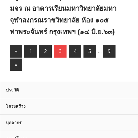
มจร ณ อาคารเรียนมหาวิทยาลัยมหา
จุฬาลงกรณราชวิทยาลัย ห้อง ๑๐๕
ท่าพระจันทร์ กรุงเทพฯ (๑๔ มิ.ย.๖๓)
«
Previous
1
2
3
4
5
…
9
Posts
Next
»
Posts
ประวัติ
โครงสร้าง
บุคลากร