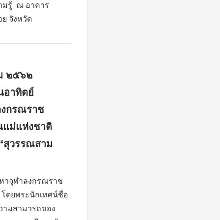
ามรู้ ณ อาคาร
ย จังหวัด
าคม ๒๕๖๒
นอาทิตย์
าลงกรณราช
นแม่แห่งชาติ
 “สุวรรณสาม
ัยมหาจุฬาลงกรณราช
 โดยพระนักเทศน์ชื่อ
ความสามารถของ