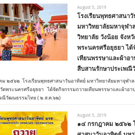
August 5, 2019
โรงเรียนพุทธศาสนาวั
มหาวิทยาลัยมหาจุฬ
วิทยาลัย วังน้อย จังหว
พระนครศรีอยุธยา ได้
เทียนพรรษาและผ้าอาบ
สืบสานรักษาประเพณี
ม ๒๕๖๒ โรงเรียนพุทธศาสนาวันอาทิตย์ มหาวิทยาลัยมหาจุฬา
งหวัดพระนครศรีอยุธยา ได้จัดกิจกรรมถวายเทียนพรรษาและผ้าอาบน
พณีวัฒนธรรมไทย ( ๒ ส.ค.๖๒)
August 5, 2019
๑๔ กรกฎาคม ๒๕๖๒ โ
ศาสนาวันอาทิตย์ มหา