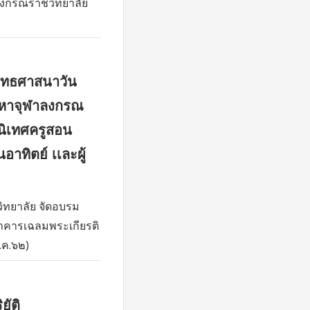
ลงกรณราชวิทยาลัย
ุทธศาสนาวัน
มหาจุฬาลงกรณ
นิเทศครูสอน
าทิตย์ เเละผู้
ิทยาลัย จัดอบรม
อาคารเฉลมพระเกียรติ
.ค.๖๒)
ยัติ