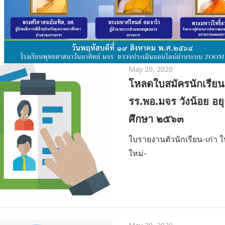
May 20, 2020
ยนพุทธศาสนาวันอาทิตย์ มหาวิทยาลัยมหาจุฬาลงกร
โหลดใบสมัครนักเรียน 
คณะกรรมการตรวจประเมินการปฏิบัติงาน
รร.พอ.มจร วังน้อย อย
ศึกษา ๒๕๖๓
ใบรายงานตัวนักเรียน-เก่า 
ใหม่-
ยินดีต้อนรับคณะกรรมการตรวจประเมิน
s__15425629