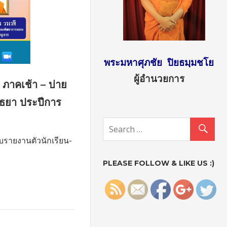
พระมหาศุภชัย ปิยธมฺมชโย
ณยินดีต้อนรับ
ผู้อำนวยการ
ภาคเช้า – บ่าย
ุธยา ประปีการ
http://sun
day2.mcu.
ac.th/?
ใบรายงานตัวนักเรียน-
paged=5"
PLEASE FOLLOW & LIKE US :)
>