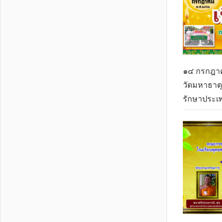
๑๔ กรกฎาค
วัดมหาธาตุ
รักษาประเ