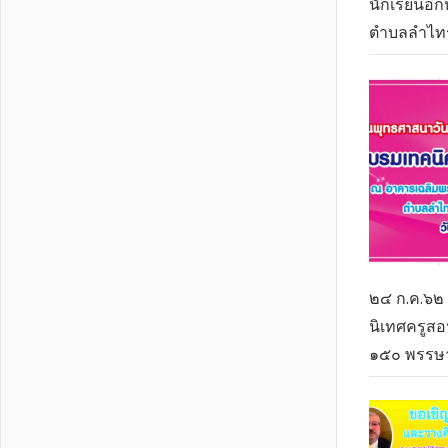
นักเรียนอ
ตำบลลำไทร
๒๔ ก.ค.๖๒
นิเทศครูสอ
๑๕๐ พรรษา