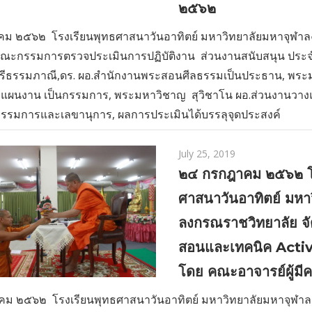
๒๕๖๒
ม ๒๕๖๒ โรงเรียนพุทธศาสนาวันอาทิตย์ มหาวิทยาลัยมหาจุฬา
บคณะกรรมการตรวจประเมินการปฏิบัติงาน ส่วนงานสนับสนุน ประ
รีธรรมภาณี,ดร. ผอ.สำนักงานพระสอนศีลธรรมเป็นประธาน, พระ
องแผนงาน เป็นกรรมการ, พระมหาวิชาญ สุวิชาโน ผอ.ส่วนงานว
กรรมการและเลขานุการ, ผลการประเมินได้บรรลุจุดประสงค์
July 25, 2019
๒๔ กรกฎาคม ๒๕๖๒ โ
ศาสนาวันอาทิตย์ มหา
ลงกรณราชวิทยาลัย จั
สอนและเทคนิค Acti
โดย คณะอาจารย์ผู้มีค
ม ๒๕๖๒ โรงเรียนพุทธศาสนาวันอาทิตย์ มหาวิทยาลัยมหาจุฬา