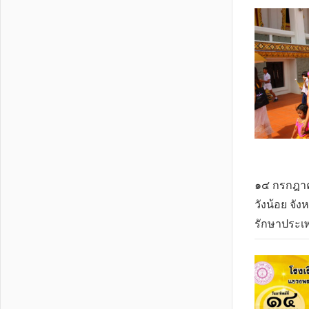
๑๔ กรกฎาค
วังน้อย จั
รักษาประเ