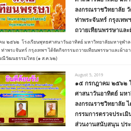
ลงกรณราชวิทยาลัย ว
ท่าพระจันทร์ กรุงเทพฯ
ถวายเทียนพรรษาและผ
ม ๒๕๖๒ โรงเรียนพุทธศาสนาวันอาทิตย์ มหาวิทยาลัยมหาจุฬา
 ท่าพระจันทร์ กรุงเทพฯ ได้จัดกิจกรรมถวายเทียนพรรษาและผ้าอาบ
พณีวัฒนธรรมไทย (๑ ส.ค.๖๒)
August 5, 2019
๑๕ กรกฎาคม ๒๕๖๒ โ
ศาสนาวันอาทิตย์ มหา
ลงกรณราชวิทยาลัย ไ
กรรมการตรวจประเมิน
ส่วนงานสนับสนุน ประ