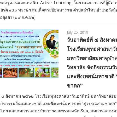
เทศครูสอนและเทคนิค Active Learning โดย คณะอาจารย์ผู้มีคว
ียรติ ๑๕๐ พรรษา สมเด็จพระปิยมหาราช ตำบลลำไทร อำเภอวังน้อ
อยุธยา (๒๔ ก.ค.๖๒)
July 25, 2019
วันอาทิตย์ที่ ๔ สิงห
โรงเรียนพุทธศาสนาวั
มหาวิทยาลัยมหาจุฬ
วิทยาลัย จัดกิจกรรมวั
และฟังเทศน์มหาชาติ
ชาดก”
ที่ ๔ สิงหาคม ๒๕๖๒ โรงเรียนพุทธศาสนาวันอาทิตย์ มหาวิทยาล
ัดกิจกรรมวันแม่แห่งชาติ และฟังเทศน์มหาชาติ “สุวรรณสามชาดก”
องไทย และชมการแสดงรำถวายอวยพรของนักเรียน, ชมการแสดง