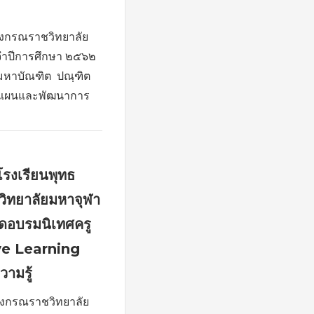
ลงกรณราชวิทยาลัย
จำปีการศึกษา ๒๕๖๒
มหาบัณฑิต ปณฺฑิต
างแผนและพัฒนาการ
รงเรียนพุทธ
วิทยาลัยมหาจุฬา
ดอบรมนิเทศครู
ve Learning
วามรู้
ลงกรณราชวิทยาลัย