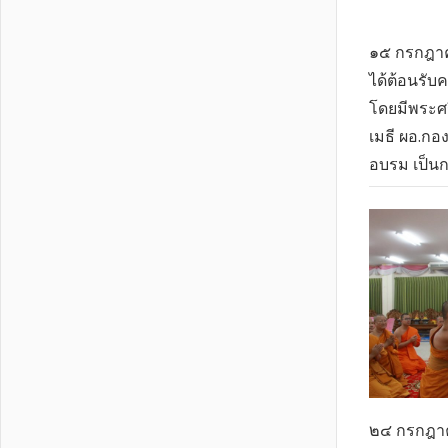
๑๕ กรกฎาค
ได้ต้อนรั
โดยมีพระศ
เมธี ผอ.ก
อบรม เป็น
๒๔ กรกฎาค