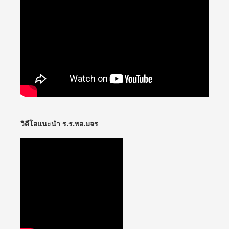
วิดีโอแนะนำ ร.ร.พอ.มจร