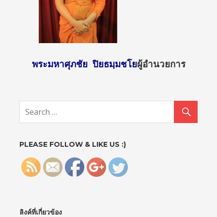
พระมหาศุภชัย ปิยธมฺมชโย
ผู้อำนวยการ
http://sun
day2.mcu.
ac.th/?
p=120">
PLEASE FOLLOW & LIKE US :)
ลิงค์ที่เกี่ยวข้อง