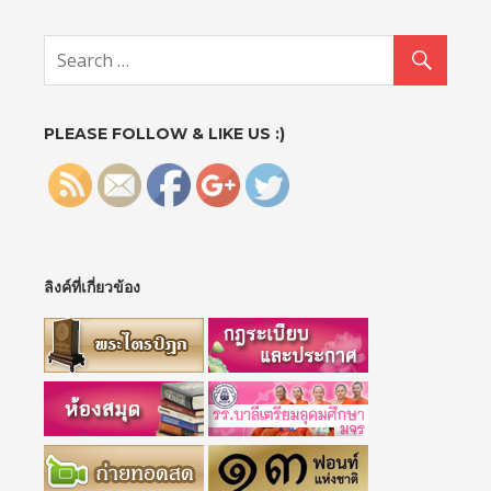
http://sun
day2.mcu.
ac.th/?
p=929">
PLEASE FOLLOW & LIKE US :)
ลิงค์ที่เกี่ยวข้อง