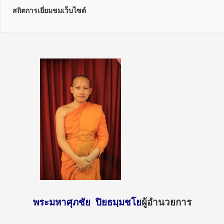
สถิตการเยี่ยมชมเว็บไซต์
พระมหาศุภชัย ปิยธมฺมชโย
ผู้อำนวยการ