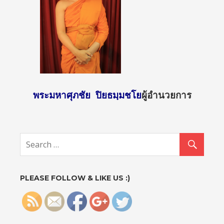
พระมหาศุภชัย ปิยธมฺมชโย
ผู้อำนวยการ
http://sun
day2.mcu.
ac.th/?
p=951">
PLEASE FOLLOW & LIKE US :)