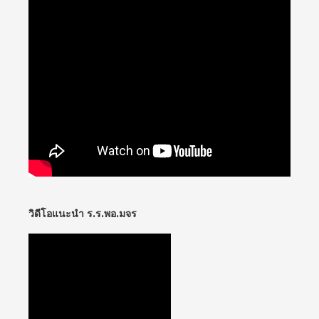
วิดีโอแนะนำ ร.ร.พอ.มจร