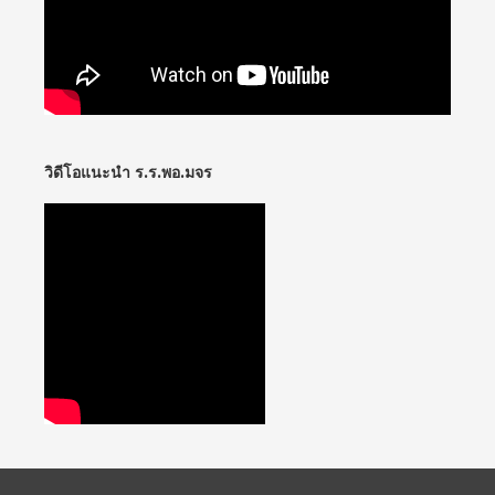
วิดีโอแนะนำ ร.ร.พอ.มจร