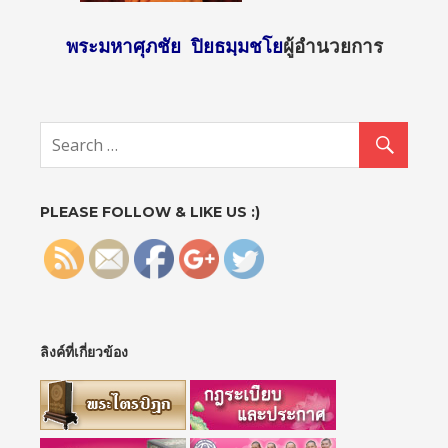
พระมหาศุภชัย ปิยธมฺมชโย
ผู้อำนวยการ
http://sun
day2.mcu.
ac.th/?
page_id=1
2">
PLEASE FOLLOW & LIKE US :)
ลิงค์ที่เกี่ยวข้อง