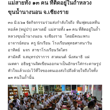
แม่สายทั้ง ๑๓ คน ที่ติดอยู่ในถ้ำหลวง
งาน
ขุนน้ำนางนอน จ.เชียงราย
๓๐ มิ.ย.๖๑ จัดกิจกรรมร่วมส่งกำลังใจถึง ทีมฟุตบอลทีน
ทอล์ค (หมู่ป่า) อคาเดมี่ แม่สายทั้ง ๑๓ คน ที่ติดอยู่ในถ้ำ
หลวงขุนน้ำนางนอน จ.เชียงราย โดยมีคณะพระ
อาจารย์สอน ครู นักเรียน โรงเรียนพุทธศาสนาวัน
อาทิตย์ มจร สาขาโรงเรียนวัดไตร
สามัคคี จ.สมุทรปราการ สวดมนต์ นั่งสมาธิ แผ่
เมตตา อธิษฐานจิตเขียนออกมาเป็นอักษรใส่กระดาษรูป
หัวใจแล้วแปะไว้ที่ใจของตนเองส่งไปถึงด้วยใจถึงใจทั้ง
๑๓ คนในถ้ำนั้น