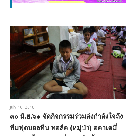
July 10, 2018
๓๐ มิ.ย.๖๑ จัดกิจกรรมร่วมส่งกำลังใจถึง
ยินดีต้อนรับคณะกรรมการตรวจประเมิน
s__15425629
ทีมฟุตบอลทีน ทอล์ค (หมู่ป่า) อคาเดมี่
รับ