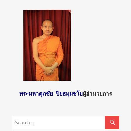
พระมหาศุภชัย ปิยธมฺมชโย
ผู้อำนวยการ
http://sun
day2.mcu.
ac.th/?