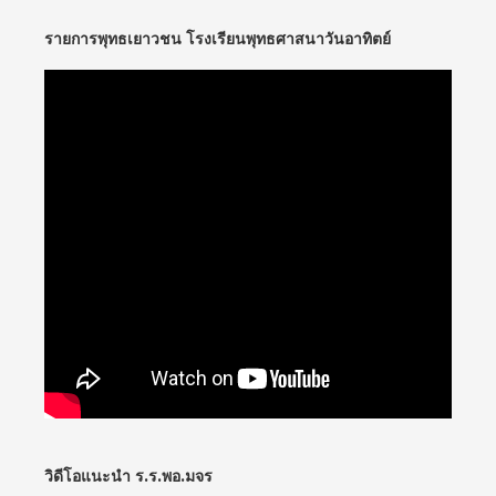
รายการพุทธเยาวชน โรงเรียนพุทธศาสนาวันอาทิตย์
วิดีโอแนะนำ ร.ร.พอ.มจร