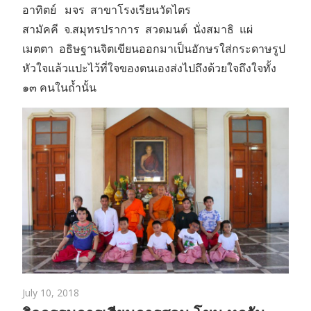
อาทิตย์ มจร สาขาโรงเรียนวัดไตร
สามัคคี จ.สมุทรปราการ สวดมนต์ นั่งสมาธิ แผ่
เมตตา อธิษฐานจิตเขียนออกมาเป็นอักษรใส่กระดาษรูป
หัวใจแล้วแปะไว้ที่ใจของตนเองส่งไปถึงด้วยใจถึงใจทั้ง
๑๓ คนในถ้ำนั้น
July 10, 2018