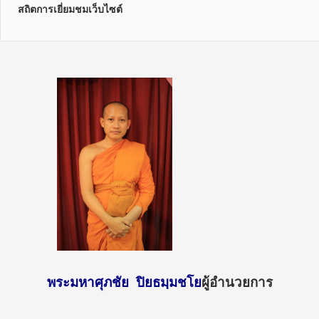
สถิตการเยี่ยมชมเว็บไซต์
พระมหาศุภชัย ปิยธมฺมชโย
ผู้อำนวยการ
http://sun
day2.mcu.