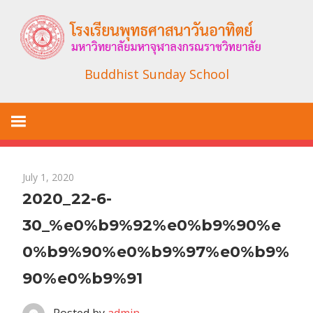
Skip
to
content
Buddhist Sunday School
July 1, 2020
2020_22-6-
30_%e0%b9%92%e0%b9%90%e
0%b9%90%e0%b9%97%e0%b9%
90%e0%b9%91
Posted by
admin