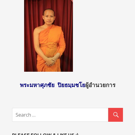
พระมหาศุภชัย ปิยธมฺมชโย
ผู้อำนวยการ
http://sun
day2.mcu.
ac.th/?
attachme
nt_id=851
">
PLEASE FOLLOW & LIKE US :)