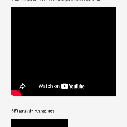
วิดีโอแนะนำ ร.ร.พอ.มจร