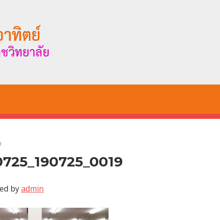
9
0725_190725_0019
ed by
admin