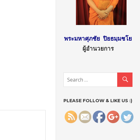
พระมหาศุภชัย ปิยธมฺมชโย
ผู้อำนวยการ
http://sun
day2.mcu.
ac.th/?
attachme
nt_id=531
PLEASE FOLLOW & LIKE US :)
">