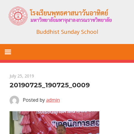
Skip
to
content
Buddhist Sunday School
July 25, 2019
20190725_190725_0009
Posted by
admin