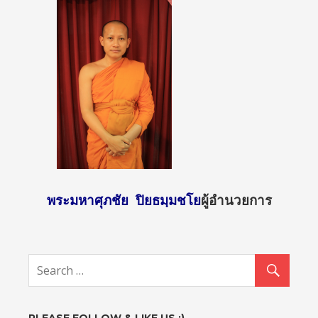
พระมหาศุภชัย ปิยธมฺมชโย
ผู้อำนวยการ
http://sun
day2.mcu.
ac.th/?
attachme
nt_id=519
">
PLEASE FOLLOW & LIKE US :)