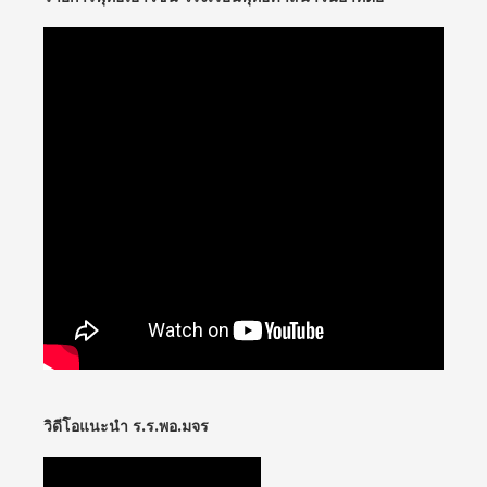
วิดีโอแนะนำ ร.ร.พอ.มจร