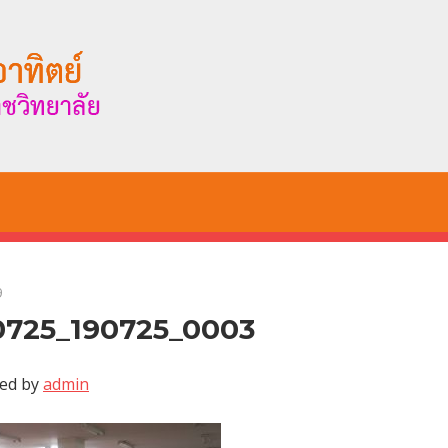
9
0725_190725_0003
ed by
admin