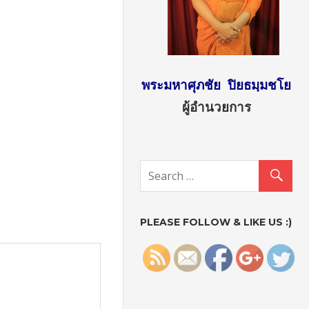
พระมหาศุภชัย ปิยธมฺมชโย
ผู้อำนวยการ
http://sun
day2.mcu.
ac.th/?
attachme
nt_id=513
PLEASE FOLLOW & LIKE US :)
">