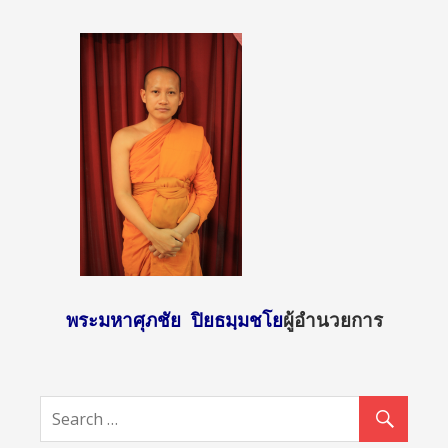
พระมหาศุภชัย ปิยธมฺมชโย
ผู้อำนวยการ
http://sun
day2.mcu.
ac.th/?
attachme
nt_id=456