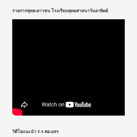
รายการพุทธเยาวชน โรงเรียนพุทธศาสนาวันอาทิตย์
วิดีโอแนะนำ ร.ร.พอ.มจร