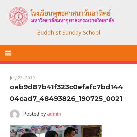
Skip
to
content
Buddhist Sunday School
July 25, 2019
oab9d87b41f323c0efafc7bd144
04cad7_48493826_190725_0021
Posted by
admin