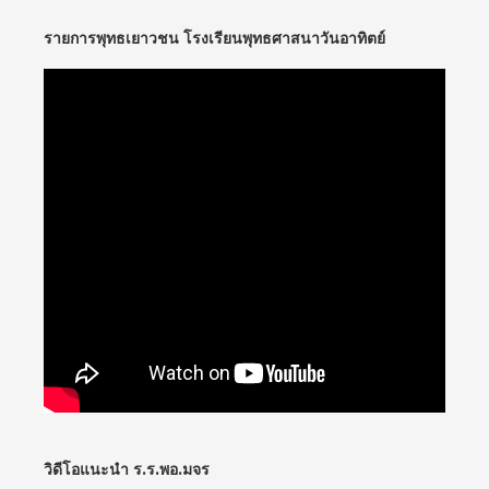
รายการพุทธเยาวชน โรงเรียนพุทธศาสนาวันอาทิตย์
วิดีโอแนะนำ ร.ร.พอ.มจร