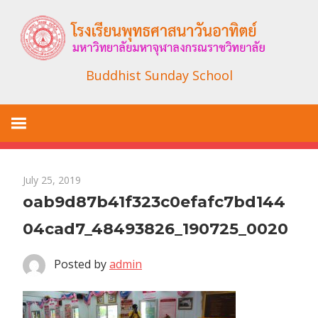
Skip
to
content
Buddhist Sunday School
July 25, 2019
oab9d87b41f323c0efafc7bd144
04cad7_48493826_190725_0020
Posted by
admin