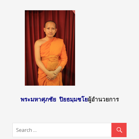
พระมหาศุภชัย ปิยธมฺมชโย
ผู้อำนวยการ
http://sun
day2.mcu.
ac.th/?
attachme
nt_id=455