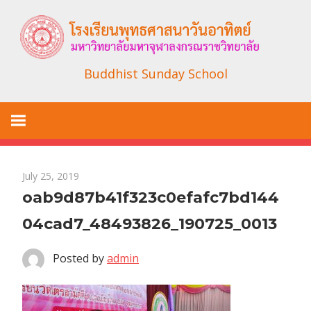
Skip
to
content
Buddhist Sunday School
July 25, 2019
oab9d87b41f323c0efafc7bd144
04cad7_48493826_190725_0013
Posted by
admin