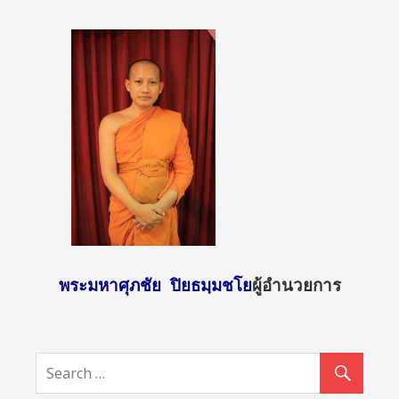
พระมหาศุภชัย ปิยธมฺมชโย
ผู้อำนวยการ
http://sun
day2.mcu.
ac.th/?
attachme
nt_id=448