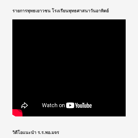
รายการพุทธเยาวชน โรงเรียนพุทธศาสนาวันอาทิตย์
วิดีโอแนะนำ ร.ร.พอ.มจร