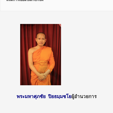
พระมหาศุภชัย ปิยธมฺมชโย
ผู้อำนวยการ
http://sun
day2.mcu.