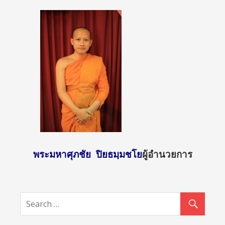
พระมหาศุภชัย ปิยธมฺมชโย
ผู้อำนวยการ
http://sun
day2.mcu.
ac.th/?
attachme
nt_id=136