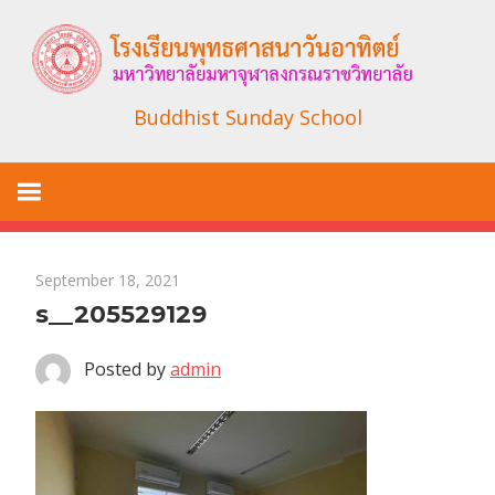
Skip
to
content
Buddhist Sunday School
September 18, 2021
s__205529129
Posted by
admin