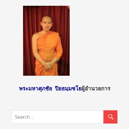
พระมหาศุภชัย ปิยธมฺมชโย
ผู้อำนวยการ
http://sun
day2.mcu.
ac.th/?
attachme
nt_id=136