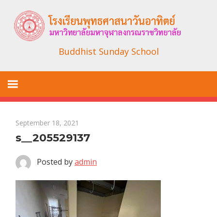
Skip
to
content
Buddhist Sunday School
September 18, 2021
s__205529137
Posted by
admin