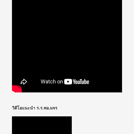
วิดีโอแนะนำ ร.ร.พอ.มจร