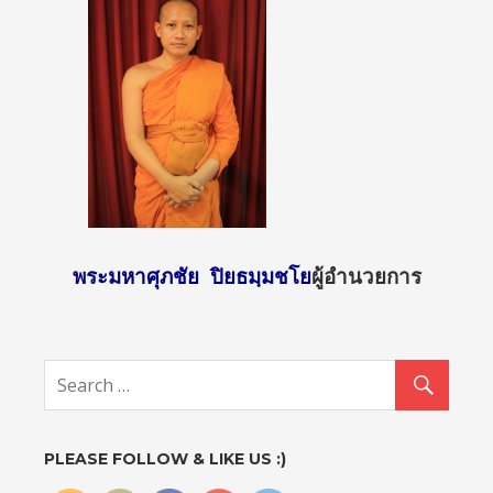
พระมหาศุภชัย ปิยธมฺมชโย
ผู้อำนวยการ
http://sun
day2.mcu.
ac.th/?
attachme
nt_id=131
1">
PLEASE FOLLOW & LIKE US :)