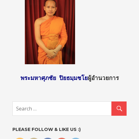
พระมหาศุภชัย ปิยธมฺมชโย
ผู้อำนวยการ
http://sun
day2.mcu.
ac.th/?
attachme
nt_id=131
0">
PLEASE FOLLOW & LIKE US :)