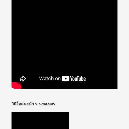
วิดีโอแนะนำ ร.ร.พอ.มจร