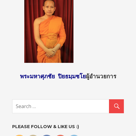
พระมหาศุภชัย ปิยธมฺมชโย
ผู้อำนวยการ
http://sun
day2.mcu.
ac.th/?
attachme
nt_id=130
8">
PLEASE FOLLOW & LIKE US :)