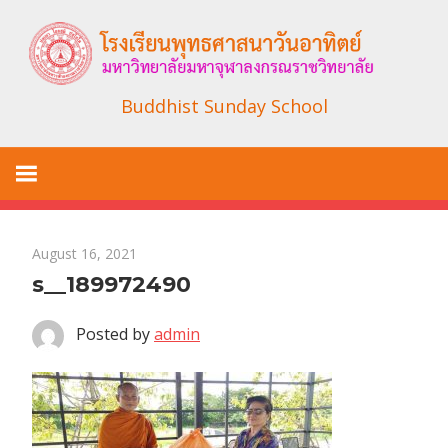
Skip
to
content
Buddhist Sunday School
August 16, 2021
s__189972490
Posted by
admin