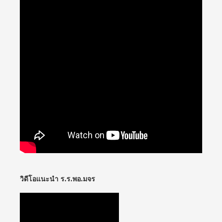
วิดีโอแนะนำ ร.ร.พอ.มจร