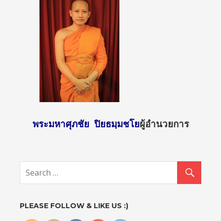
พระมหาศุภชัย ปิยธมฺมชโย
ผู้อำนวยการ
http://sun
day2.mcu.
ac.th/?
attachme
nt_id=130
5">
PLEASE FOLLOW & LIKE US :)