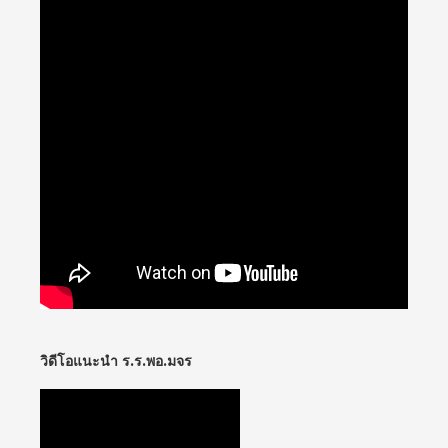
วิดีโอแนะนำ ร.ร.พอ.มจร