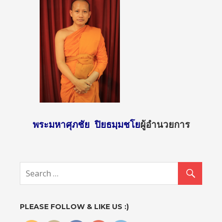
พระมหาศุภชัย ปิยธมฺมชโย
ผู้อำนวยการ
http://sun
day2.mcu.
ac.th/?
attachme
nt_id=130
2">
PLEASE FOLLOW & LIKE US :)