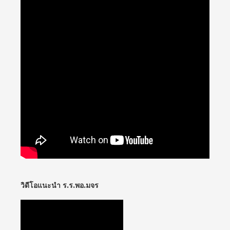
วิดีโอแนะนำ ร.ร.พอ.มจร