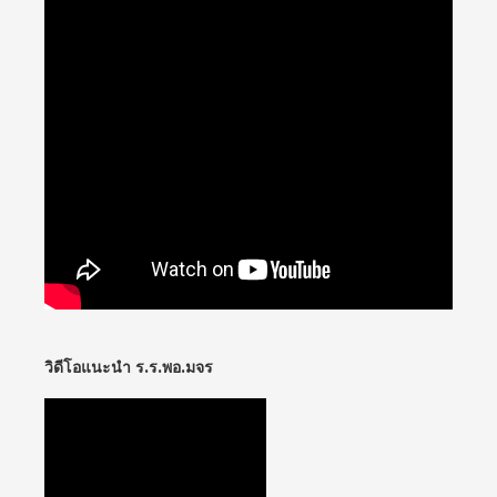
วิดีโอแนะนำ ร.ร.พอ.มจร