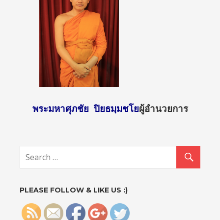
พระมหาศุภชัย ปิยธมฺมชโย
ผู้อำนวยการ
http://sun
day2.mcu.
ac.th/?
attachme
nt_id=121
2">
PLEASE FOLLOW & LIKE US :)