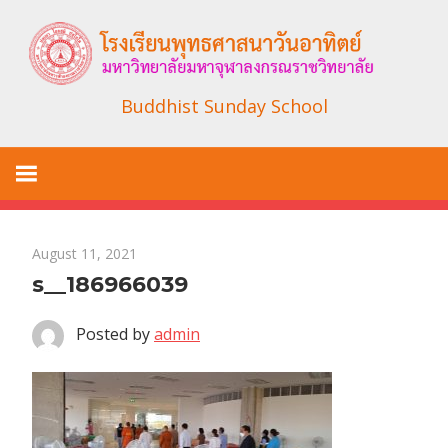
Skip
to
content
Buddhist Sunday School
August 11, 2021
s__186966039
Posted by
admin